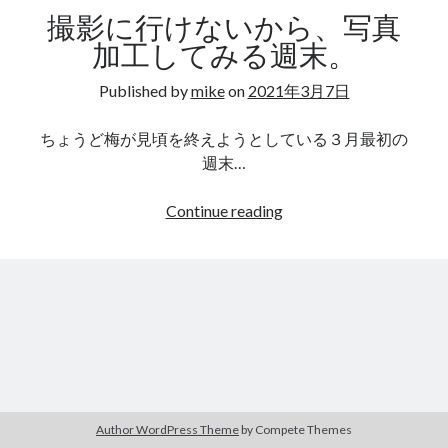
撮影に行けないから、写真
加工してみる週末。
Published by
mike
on
2021年3月7日
ちょうど梅が見頃を終えようとしている３月最初の
週末…
撮
Continue reading
影
に
行
け
な
い
か
ら、
写
Author WordPress Theme
by Compete Themes