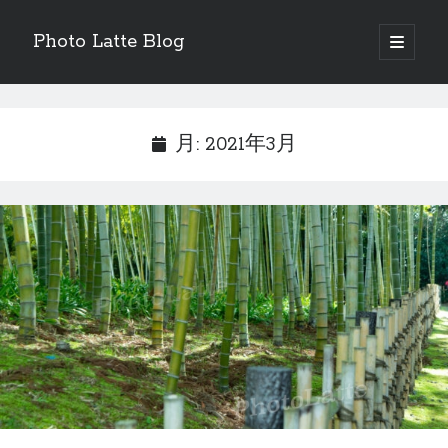
Photo Latte Blog
open
primary
Sidebar
menu
ランキング参加中
月:
2021年3月
にほんブログ村
最近の投稿
見本のような快晴な日にお出かけした話
2021年、梅雨の写真はもちろん紫陽花たち
2021年の桜はいつのまにか見頃が終わりかけでした。。。
撮影に行けないから、写真加工してみる週末。
気が付けば２月
Sponsor