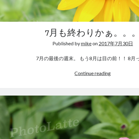
7月も終わりかぁ。。
Published by
mike
on
2017年7月30日
7月の最後の週末。 もう8月は目の前！！ 8月
7
Continue reading
月
も
終
わ
り
か
ぁ。。。