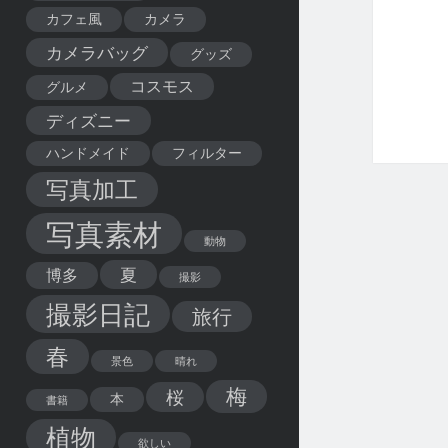
カフェ風
カメラ
カメラバッグ
グッズ
コスモス
グルメ
ディズニー
ハンドメイド
フィルター
写真加工
写真素材
動物
夏
博多
撮影
撮影日記
旅行
春
景色
晴れ
梅
桜
本
書籍
植物
欲しい