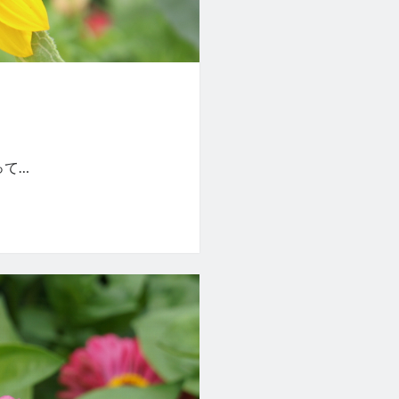
。
って…