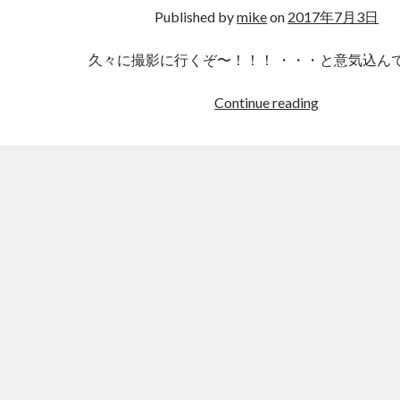
Published by
mike
on
2017年7月3日
久々に撮影に行くぞ〜！！！ ・・・と意気込ん
久々
Continue reading
の
撮
影
す
ぎ
て・・・