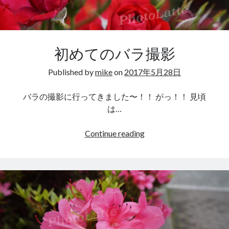
＾
＾
カテゴリー
初めてのバラ撮影
PhotoLatte
カメラアクセサリ
Published by
mike
on
2017年5月28日
ポストカード
写真
バラの撮影に行ってきました〜！！ がっ！！ 見頃
日記
は…
初
Continue reading
め
タグ
て
の
Lightroom
DIY
iPhone
Canon
バ
お散歩
Photoshop
お知らせ
ラ
撮
ひまわり
アクセサリー
インスタ
影
カメラバッグ
カフェ風
カメラ