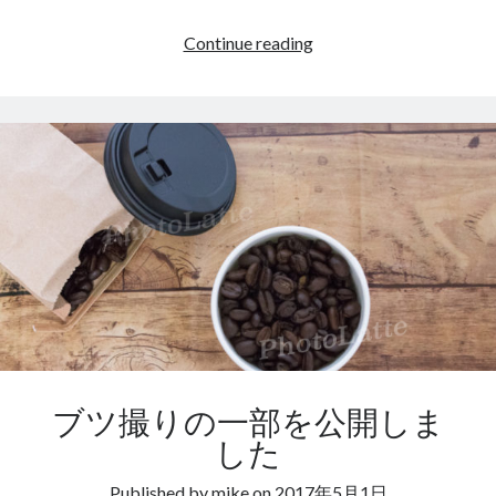
ワ
Continue reading
イ
ル
ド
系？
の
写
真
ブツ撮りの一部を公開しま
した
Published by
mike
on
2017年5月1日