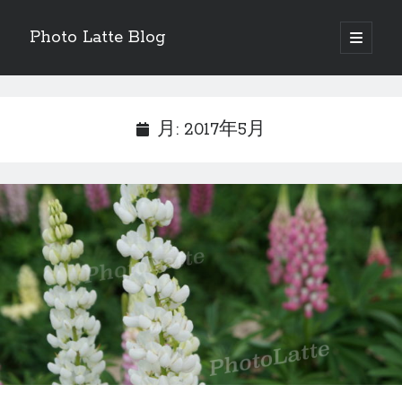
Photo Latte Blog
open
primary
Sidebar
menu
ランキング参加中
月:
2017年5月
にほんブログ村
最近の投稿
見本のような快晴な日にお出かけした話
2021年、梅雨の写真はもちろん紫陽花たち
2021年の桜はいつのまにか見頃が終わりかけでした。。。
撮影に行けないから、写真加工してみる週末。
気が付けば２月
Sponsor