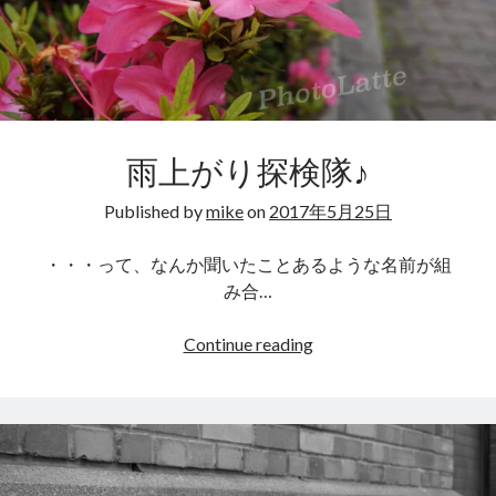
コスモス
グッズ
グルメ
ディズニー
ハンドメイド
フィルター
写真素材
写真加工
動物
撮影日記
雨上がり探検隊♪
夏
博多
撮影
春
旅行
Published by
mike
on
2017年5月25日
景色
晴れ
書籍
植物
梅
桜
・・・って、なんか聞いたことあるような名前が組
本
欲しい
み合…
無料素材
秋
海
気になる
雨
Continue reading
花
秋桜
風景
食べ物
空
上
が
り
探
アーカイブ
検
2022年5月