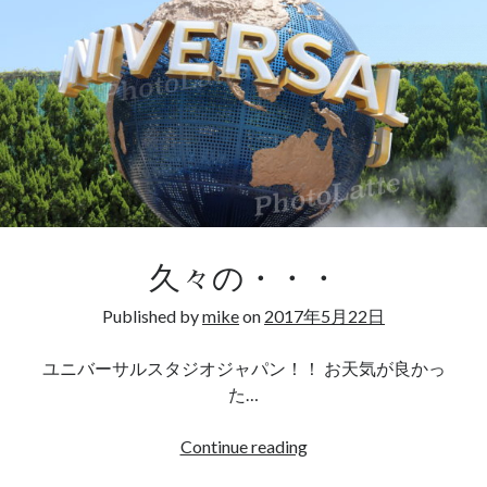
2018年3月
が
2018年2月
か
2018年1月
っ
2017年12月
こ
2017年11月
い
2017年10月
い！
2017年9月
2017年8月
2017年7月
2017年6月
2017年5月
久々の・・・
2017年4月
Published by
mike
on
2017年5月22日
2017年3月
2017年2月
ユニバーサルスタジオジャパン！！ お天気が良かっ
2017年1月
た…
2016年12月
2016年11月
久々
Continue reading
の・・・