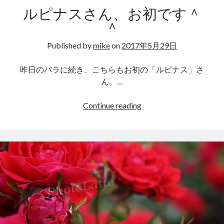
ルピナスさん、お初です＾
＾
Published by
mike
on
2017年5月29日
昨日のバラに続き、こちらもお初の「ルピナス」さ
ん。…
ル
Continue reading
ピ
ナ
ス
さ
ん、
お
初
で
す